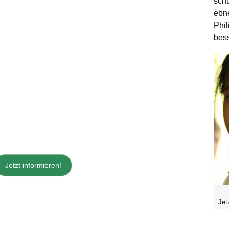
sch
ebn
Phi
bess
Jetzt informieren!
Jet