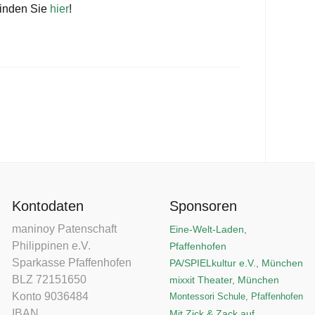
finden Sie
hier
!
Kontodaten
Sponsoren
maninoy Patenschaft
Eine-Welt-Laden,
Philippinen e.V.
Pfaffenhofen
Sparkasse Pfaffenhofen
PA/SPIELkultur e.V., München
BLZ 72151650
mixxit Theater, München
Konto 9036484
Montessori Schule, Pfaffenhofen
IBAN
Mit Zick & Zack auf