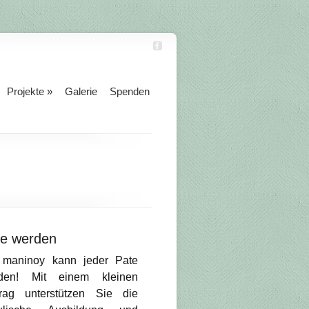
Projekte
»
Galerie
Spenden
te werden
 maninoy kann jeder Pate
den! Mit einem kleinen
trag unterstützen Sie die